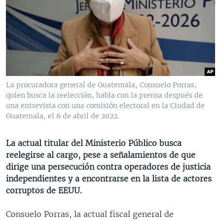
MULTIMEDIA
VENEZUELA
NICARAGUA
ECONOMÍA
PROGRAMAS TV
BRASIL
ENTRETENIMIENTO Y CULTURA
VIDEOS
RADIO
TECNOLOGÍA
FOTOGRAFÍA
EL MUNDO AL DÍA
DIRECT
DEPORTES
AUDIOS
FORO INTERAMERICANO
AVANCE INFORMATIVO
DOCUMENTALES DE LA VOA
CIENCIA Y SALUD
VISIÓN 360
AUDIONOTICIAS
La procuradora general de Guatemala, Consuelo Porras,
quien busca la reelección, habla con la prensa después de
LAS CLAVES
BUENOS DÍAS AMÉRICA
una entrevista con una comisión electoral en la Ciudad de
Learning English
PANORAMA
ESTADOS UNIDOS AL DÍA
Guatemala, el 6 de abril de 2022.
SÍGANOS
EL MUNDO AL DÍA [RADIO]
La actual titular del Ministerio Público busca
FORO [RADIO]
reelegirse al cargo, pese a señalamientos de que
dirige una persecución contra operadores de justicia
DEPORTIVO INTERNACIONAL
independientes y a encontrarse en la lista de actores
Idiomas
NOTA ECONÓMICA
corruptos de EEUU.
ENTRETENIMIENTO
Consuelo Porras, la actual fiscal general de