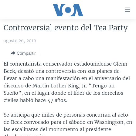
Enlaces
para
accesibilidad
Controversial evento del Tea Party
Salte
AMÉRICA DEL NORTE
al
agosto 26, 2010
ELECCIONES EEUU 2024
EEUU
contenido
Compartir
principal
VOA VERIFICA
MÉXICO
ELECCIONES EEUU
Salte
El comentarista conservador estadounidense Glenn
AMÉRICA LATINA
HAITÍ
VOTO DIVIDIDO
VOA VERIFICA UCRANIA/RUSIA
al
Beck, desató una controversia con sus planes de
navegador
CHINA EN AMÉRICA LATINA
VOA VERIFICA INMIGRACIÓN
ARGENTINA
llevar a cabo una manifestación en el aniversario del
principal
discurso de Martin Luther King, Jr. “Tengo un
CENTROAMÉRICA
VOA VERIFICA AMÉRICA LATINA
BOLIVIA
Salte
Sueño”, en el lugar donde el líder de los derechos
a
OTRAS SECCIONES
COLOMBIA
COSTA RICA
civiles habló hace 47 años.
búsqueda
ESPECIALES DE LA VOA
CHILE
EL SALVADOR
INMIGRACIÓN
Se anticipa que miles de personas concurran al acto
LIBERTAD DE PRENSA
PERÚ
GUATEMALA
LIBERTAD DE PRENSA
de Beck convocado para el sábado en Washington, en
las escalinatas del monumento al presidente
UCRANIA
ECUADOR
HONDURAS
MUNDO