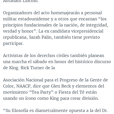
Abraham Lincoln.
MULTIMEDIA
VENEZUELA
NICARAGUA
ECONOMÍA
Organizadores del acto homenajearán a personal
PROGRAMAS TV
BRASIL
ENTRETENIMIENTO Y CULTURA
VIDEOS
militar estadounidense y a otros que encarnan “los
RADIO
TECNOLOGÍA
FOTOGRAFÍA
EL MUNDO AL DÍA
principios fundacionales de la nación, de integridad,
verdad y honor”. La ex candidata vicepresidencial
DIRECT
DEPORTES
AUDIOS
FORO INTERAMERICANO
AVANCE INFORMATIVO
republicana, Sarah Palin, también tiene previsto
DOCUMENTALES DE LA VOA
CIENCIA Y SALUD
VISIÓN 360
AUDIONOTICIAS
participar.
LAS CLAVES
BUENOS DÍAS AMÉRICA
Learning English
Activistas de los derechos civiles también planean
PANORAMA
ESTADOS UNIDOS AL DÍA
una marcha el sábado en honor del histórico discurso
de King. Rick Turner de la
SÍGANOS
EL MUNDO AL DÍA [RADIO]
FORO [RADIO]
Asociación Nacional para el Progreso de la Gente de
Color, NAACP, dice que Glen Beck y elementos del
DEPORTIVO INTERNACIONAL
movimiento “Tea Party” o Fiesta del Té están
Idiomas
NOTA ECONÓMICA
usando un ícono como King para crear división.
ENTRETENIMIENTO
“Su filosofía es diametralmente opuesta a la del Dr.