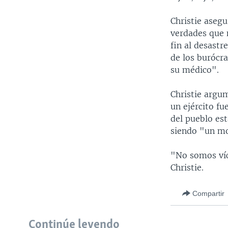
Christie aseg
verdades que 
fin al desast
de los burócr
su médico".
Christie argu
un ejército fu
del pueblo es
siendo "un mo
"No somos víc
Christie.
Compartir
Continúe leyendo