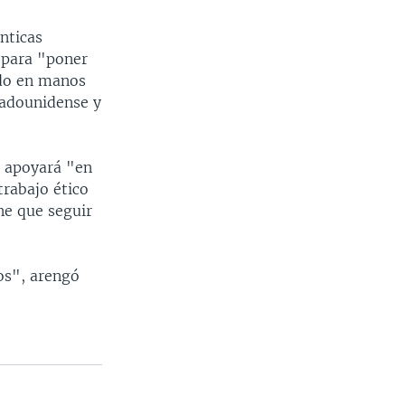
nticas
 para "poner
ndo en manos
tadounidense y
e apoyará "en
trabajo ético
ne que seguir
os", arengó