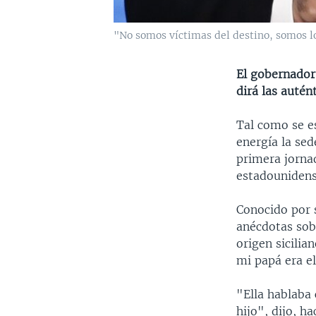
"No somos víctimas del destino, somos l
El gobernador
dirá las auté
Tal como se es
energía la sed
primera jorna
estadounidens
Conocido por s
anécdotas sob
origen sicilia
mi papá era el
"Ella hablaba 
hijo", dijo, ha