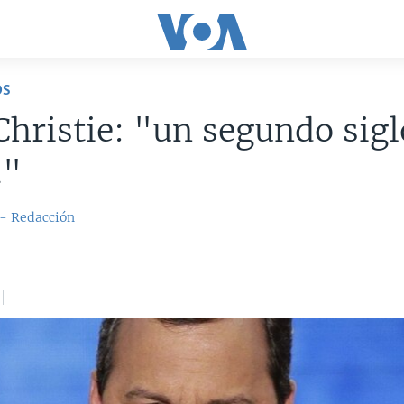
OS
Christie: "un segundo sigl
."
 - Redacción