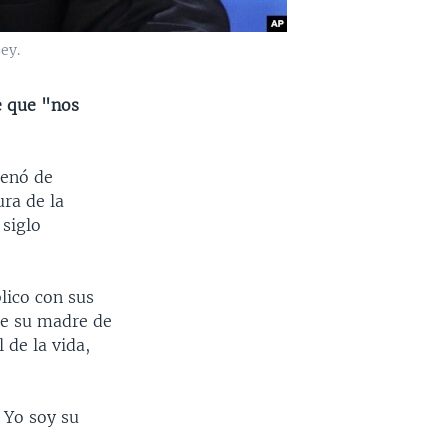
ey.
e que "nos
lenó de
ura de la
 siglo
blico con sus
de su madre de
 de la vida,
 Yo soy su