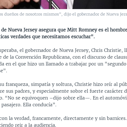
os dueños de nosotros mismos", dijo el gobernador de Nueva Jers
 de Nueva Jersey asegura que Mitt Romney es el hombr
nticas verdades que necesitamos escuchar".
peraba, el gobernador de Nueva Jersey, Chris Christie, l
e de la Convención Republicana, con el discurso de claus
da en el que hizo un llamado a trabajar por un "segundo
e".
u franqueza, simpatía y soltura, Christie hizo reír al pú
re sus padres, y especialmente sobre el fuerte carácter 
no. “No se equivoquen –dijo sobre ella—. En el automóvil
 pasajero. Ella conducía”.
con la verdad, francamente, directamente y sin barnices.
ciendo reir a la audiencia.