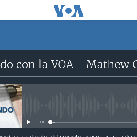
SUSCRÍBETE
do con la VOA - Mathew 
Apple Podcasts
Suscríbase
No media source currently avail
0:00
w Charles, director del proyecto de periodismo audiov