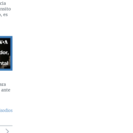
cia
ánsito
, es
ara
 ante
isodios