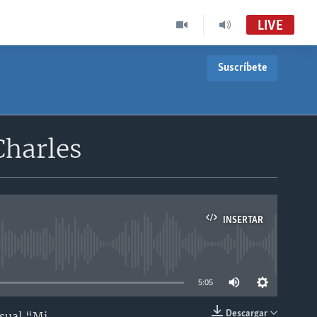
LIVE
Suscríbete
Charles
INSERTAR
able
5:05
Descargar
isual “Mi