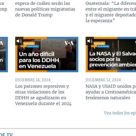
va
espera de cuáles serán las
Guatemala: “La diferen
rump
nuevas políticas migratorias
entre el migrante en tr
de Donald Trump
y el migrante deportado
la esperanza”
DICIEMBRE 16, 2024
DICIEMBRE 12, 2024
Los patrones represivos y
NASA y USAID unidos p
otras violaciones de los
ayudar a Centroamérica
DDHH se agudizaron en
fenómenos naturales
Venezuela durante el 2024
Vea todos los ep
DE TV