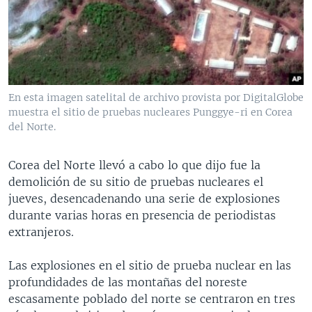
MULTIMEDIA
VENEZUELA
NICARAGUA
ECONOMÍA
PROGRAMAS TV
BRASIL
ENTRETENIMIENTO Y CULTURA
VIDEOS
RADIO
TECNOLOGÍA
FOTOGRAFÍA
EL MUNDO AL DÍA
DIRECT
DEPORTES
AUDIOS
FORO INTERAMERICANO
AVANCE INFORMATIVO
En esta imagen satelital de archivo provista por DigitalGlobe
muestra el sitio de pruebas nucleares Punggye-ri en Corea
DOCUMENTALES DE LA VOA
CIENCIA Y SALUD
VISIÓN 360
AUDIONOTICIAS
del Norte.
LAS CLAVES
BUENOS DÍAS AMÉRICA
Learning English
PANORAMA
ESTADOS UNIDOS AL DÍA
Corea del Norte llevó a cabo lo que dijo fue la
demolición de su sitio de pruebas nucleares el
SÍGANOS
EL MUNDO AL DÍA [RADIO]
jueves, desencadenando una serie de explosiones
FORO [RADIO]
durante varias horas en presencia de periodistas
extranjeros.
DEPORTIVO INTERNACIONAL
Idiomas
NOTA ECONÓMICA
Las explosiones en el sitio de prueba nuclear en las
profundidades de las montañas del noreste
ENTRETENIMIENTO
escasamente poblado del norte se centraron en tres