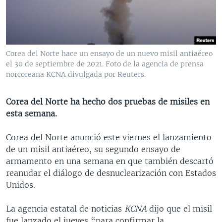
MULTIMEDIA
VENEZUELA
NICARAGUA
ECONOMÍA
PROGRAMAS TV
BRASIL
ENTRETENIMIENTO Y CULTURA
VIDEOS
RADIO
TECNOLOGÍA
FOTOGRAFÍA
EL MUNDO AL DÍA
Corea del Norte hace un ensayo de un nuevo misil antiaéreo
DIRECT
DEPORTES
AUDIOS
FORO INTERAMERICANO
AVANCE INFORMATIVO
el 30 de septiembre de 2021. Foto de la agencia de prensa
norcoreana KCNA divulgada por Reuters.
DOCUMENTALES DE LA VOA
CIENCIA Y SALUD
VISIÓN 360
AUDIONOTICIAS
LAS CLAVES
BUENOS DÍAS AMÉRICA
Corea del Norte ha hecho dos pruebas de misiles en
Learning English
esta semana.
PANORAMA
ESTADOS UNIDOS AL DÍA
SÍGANOS
EL MUNDO AL DÍA [RADIO]
Corea del Norte anunció este viernes el lanzamiento
de un misil antiaéreo, su segundo ensayo de
FORO [RADIO]
armamento en una semana en que también descartó
DEPORTIVO INTERNACIONAL
reanudar el diálogo de desnuclearización con Estados
Idiomas
Unidos.
NOTA ECONÓMICA
ENTRETENIMIENTO
La agencia estatal de noticias
KCNA
dijo que el misil
fue lanzado el jueves “para confirmar la