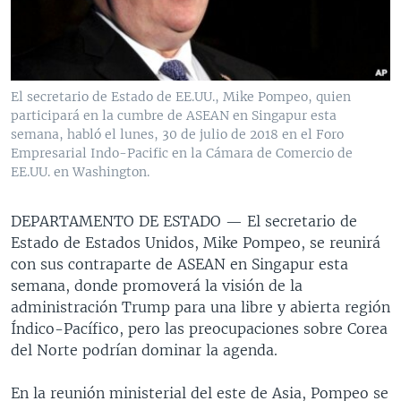
MULTIMEDIA
VENEZUELA
NICARAGUA
ECONOMÍA
PROGRAMAS TV
BRASIL
ENTRETENIMIENTO Y CULTURA
VIDEOS
RADIO
TECNOLOGÍA
FOTOGRAFÍA
EL MUNDO AL DÍA
El secretario de Estado de EE.UU., Mike Pompeo, quien
DIRECT
DEPORTES
AUDIOS
FORO INTERAMERICANO
AVANCE INFORMATIVO
participará en la cumbre de ASEAN en Singapur esta
semana, habló el lunes, 30 de julio de 2018 en el Foro
DOCUMENTALES DE LA VOA
CIENCIA Y SALUD
VISIÓN 360
AUDIONOTICIAS
Empresarial Indo-Pacific en la Cámara de Comercio de
EE.UU. en Washington.
LAS CLAVES
BUENOS DÍAS AMÉRICA
Learning English
PANORAMA
ESTADOS UNIDOS AL DÍA
DEPARTAMENTO DE ESTADO —
El secretario de
SÍGANOS
Estado de Estados Unidos, Mike Pompeo, se reunirá
EL MUNDO AL DÍA [RADIO]
con sus contraparte de ASEAN en Singapur esta
FORO [RADIO]
semana, donde promoverá la visión de la
administración Trump para una libre y abierta región
DEPORTIVO INTERNACIONAL
Idiomas
Índico-Pacífico, pero las preocupaciones sobre Corea
NOTA ECONÓMICA
del Norte podrían dominar la agenda.
ENTRETENIMIENTO
En la reunión ministerial del este de Asia, Pompeo se