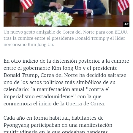
MULTIMEDIA
VENEZUELA
NICARAGUA
ECONOMÍA
PROGRAMAS TV
BRASIL
ENTRETENIMIENTO Y CULTURA
VIDEOS
RADIO
TECNOLOGÍA
FOTOGRAFÍA
EL MUNDO AL DÍA
Un nuevo gesto amigable de Corea del Norte para con EE.UU.
DIRECT
DEPORTES
AUDIOS
FORO INTERAMERICANO
AVANCE INFORMATIVO
tras la cumbre entre el presidente Donald Trump y el líder
norcoreano Kim Jong Un.
DOCUMENTALES DE LA VOA
CIENCIA Y SALUD
VISIÓN 360
AUDIONOTICIAS
LAS CLAVES
BUENOS DÍAS AMÉRICA
En otro indicio de la distensión posterior a la cumbre
Learning English
entre el gobernante Kim Jong Un y el presidente
PANORAMA
ESTADOS UNIDOS AL DÍA
Donald Trump, Corea del Norte ha decidido saltarse
SÍGANOS
EL MUNDO AL DÍA [RADIO]
uno de los actos políticos más simbólicos de su
calendario: la manifestación anual "contra el
FORO [RADIO]
imperialismo estadounidense" con la que
DEPORTIVO INTERNACIONAL
conmemora el inicio de la Guerra de Corea.
Idiomas
NOTA ECONÓMICA
Cada año en forma habitual, habitantes de
ENTRETENIMIENTO
Pyongyang participaban en una manifestación
multitudinaria en la que ondeaban banderas,