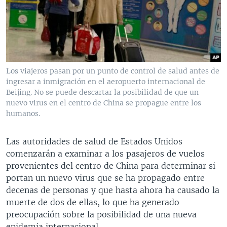
MULTIMEDIA
VENEZUELA
NICARAGUA
ECONOMÍA
PROGRAMAS TV
BRASIL
ENTRETENIMIENTO Y CULTURA
VIDEOS
RADIO
TECNOLOGÍA
FOTOGRAFÍA
EL MUNDO AL DÍA
DIRECT
DEPORTES
AUDIOS
FORO INTERAMERICANO
AVANCE INFORMATIVO
Los viajeros pasan por un punto de control de salud antes de
ingresar a inmigración en el aeropuerto internacional de
DOCUMENTALES DE LA VOA
CIENCIA Y SALUD
VISIÓN 360
AUDIONOTICIAS
Beijing. No se puede descartar la posibilidad de que un
LAS CLAVES
BUENOS DÍAS AMÉRICA
nuevo virus en el centro de China se propague entre los
Learning English
humanos.
PANORAMA
ESTADOS UNIDOS AL DÍA
SÍGANOS
EL MUNDO AL DÍA [RADIO]
Las autoridades de salud de Estados Unidos
comenzarán a examinar a los pasajeros de vuelos
FORO [RADIO]
provenientes del centro de China para determinar si
DEPORTIVO INTERNACIONAL
portan un nuevo virus que se ha propagado entre
Idiomas
decenas de personas y que hasta ahora ha causado la
NOTA ECONÓMICA
muerte de dos de ellas, lo que ha generado
ENTRETENIMIENTO
preocupación sobre la posibilidad de una nueva
epidemia internacional.