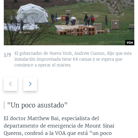
El gobernador de Nueva York, Andrew Cuomo, dijo que esta
1/9
instalación improvisada tiene 68 camas y se espera que
comience a operar el martes.
P
N
r
e
e
x
v
t
"Un poco asustado"
i
s
o
l
El doctor Matthew Bai, especialista del
u
i
departamento de emergencia de Mount Sinai
s
d
Queens, confesó a la VOA que está "un poco