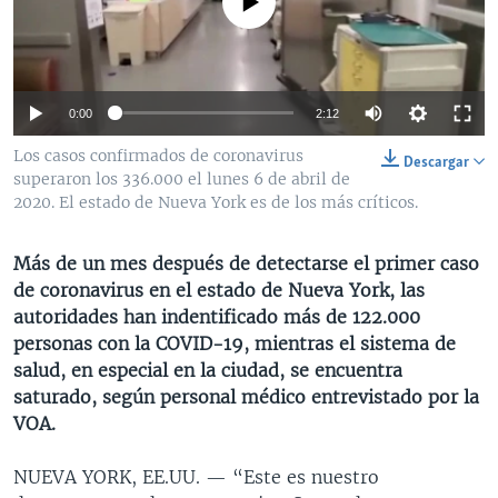
No media source currently available
MULTIMEDIA
VENEZUELA
NICARAGUA
ECONOMÍA
PROGRAMAS TV
BRASIL
ENTRETENIMIENTO Y CULTURA
VIDEOS
RADIO
TECNOLOGÍA
FOTOGRAFÍA
EL MUNDO AL DÍA
0:00
2:12
DIRECT
DEPORTES
AUDIOS
FORO INTERAMERICANO
AVANCE INFORMATIVO
Los casos confirmados de coronavirus
Descargar
superaron los 336.000 el lunes 6 de abril de
DOCUMENTALES DE LA VOA
CIENCIA Y SALUD
VISIÓN 360
AUDIONOTICIAS
2020. El estado de Nueva York es de los más críticos.
LAS CLAVES
BUENOS DÍAS AMÉRICA
Learning English
PANORAMA
ESTADOS UNIDOS AL DÍA
Más de un mes después de detectarse el primer caso
de coronavirus en el estado de Nueva York, las
SÍGANOS
EL MUNDO AL DÍA [RADIO]
autoridades han indentificado más de 122.000
FORO [RADIO]
personas con la COVID-19, mientras el sistema de
salud, en especial en la ciudad, se encuentra
DEPORTIVO INTERNACIONAL
saturado, según personal médico entrevistado por la
Idiomas
NOTA ECONÓMICA
VOA.
ENTRETENIMIENTO
NUEVA YORK, EE.UU. —
“Este es nuestro