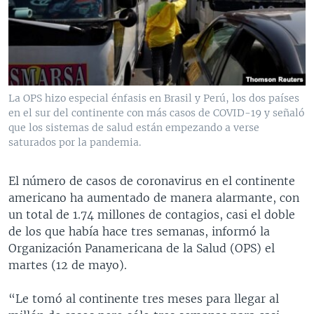
MULTIMEDIA
VENEZUELA
NICARAGUA
ECONOMÍA
PROGRAMAS TV
BRASIL
ENTRETENIMIENTO Y CULTURA
VIDEOS
RADIO
TECNOLOGÍA
FOTOGRAFÍA
EL MUNDO AL DÍA
DIRECT
DEPORTES
AUDIOS
FORO INTERAMERICANO
AVANCE INFORMATIVO
La OPS hizo especial énfasis en Brasil y Perú, los dos países
en el sur del continente con más casos de COVID-19 y señaló
DOCUMENTALES DE LA VOA
CIENCIA Y SALUD
VISIÓN 360
AUDIONOTICIAS
que los sistemas de salud están empezando a verse
LAS CLAVES
BUENOS DÍAS AMÉRICA
saturados por la pandemia.
Learning English
PANORAMA
ESTADOS UNIDOS AL DÍA
El número de casos de coronavirus en el continente
SÍGANOS
EL MUNDO AL DÍA [RADIO]
americano ha aumentado de manera alarmante, con
un total de 1.74 millones de contagios, casi el doble
FORO [RADIO]
de los que había hace tres semanas, informó la
DEPORTIVO INTERNACIONAL
Organización Panamericana de la Salud (OPS) el
Idiomas
martes (12 de mayo).
NOTA ECONÓMICA
ENTRETENIMIENTO
“Le tomó al continente tres meses para llegar al