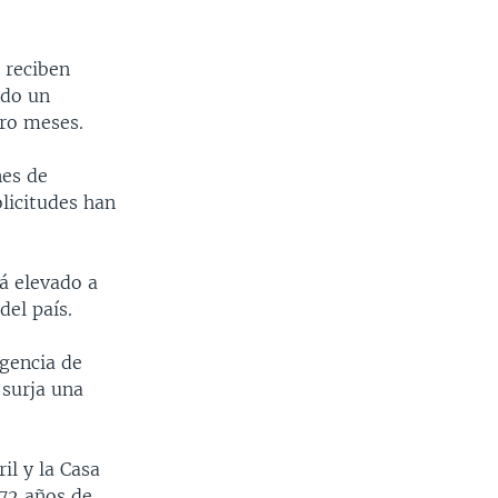
 reciben
ido un
ro meses.
nes de
licitudes han
á elevado a
del país.
gencia de
 surja una
il y la Casa
 72 años de