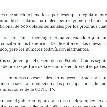
res que solicitan beneficios por desempleo regularmente
itad de sus salarios normales, pero el gobierno ha inclu
icional de 600 dólares semanales por los próximos cuat
tas reclamaciones tuvo lugar en marzo, cuando 6,9 millo
olicitaron los beneficios. Desde entonces, las nuevas so
ndo, pero los números todavía son alarmantes.
tos sugieren que el desempleo en Estados Unidos seguir
io de una reapertura de la economía en diferentes partes 
 las empresas no esenciales permanecen cerradas y la ur
economía se está imponiendo a las preocupaciones de que
e infecciones de la COVID-19.
e mayo el gobierno reportará la tasa de desempleo en abr
ulado que podría llegar al 20%, una cifra no vista en los