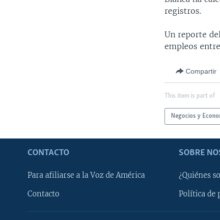
registros.
Un reporte de
empleos entre 
Compartir
This item is part of
Negocios y Econo
CONTACTO
SOBRE NO
Para afiliarse a la Voz de América
¿Quiénes s
Contacto
Política de 