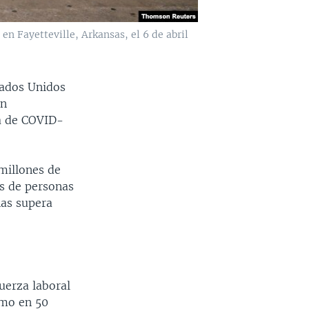
en Fayetteville, Arkansas, el 6 de abril
tados Unidos
án
a de COVID-
millones de
es de personas
nas supera
uerza laboral
imo en 50