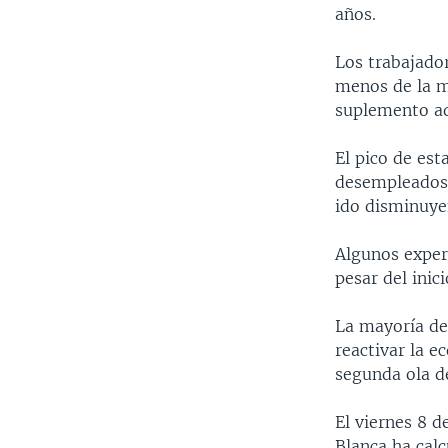
años.
Los trabajado
menos de la m
suplemento ad
El pico de es
desempleados s
ido disminuye
Algunos exper
pesar del inic
La mayoría de
reactivar la 
segunda ola d
El viernes 8 d
Blanca ha calc