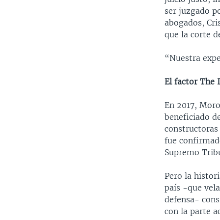
ser juzgado p
abogados, Cri
que la corte 
“Nuestra expe
El factor The 
En 2017, Moro
beneficiado d
constructoras
fue confirmado
Supremo Tribun
Pero la histor
país -que vela
defensa- cons
con la parte a