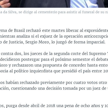
a da Silva, se dirige al cementerio para asistir al funeral de su 
ma de Brasil rechazó este martes liberar al expresidente
mientras analiza si el exjuez de la operación anticorrupc
o de Justicia, Sergio Moro, lo juzgó de forma imparcial.
 contra dos, los jueces de la segunda corte del Supremo 
 decidieron postergar para el próximo semestre el debate
oro y rechazaron una propuesta de conceder hasta ento
soria al político izquierdista que presidió el país entre 2
os habían rechazado previamente por cuatro votos otro
ración, cuestionando una decisión tomada por un juez de 
ños, purga desde abril de 2018 una pena de ocho años y 