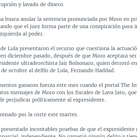
rupción y lavado de dinero.
sa busca anular la sentencia pronunciada por Moro en p
gando que el juez forma parte de una conspiración para i
izquierda al poder.
de Lula presentaron el recurso que cuestiona la actuació
en diciembre pasado, después de que Moro aceptara ser
residente ultraderechista Jair Bolsonaro, quien derrotó en
 de octubre al delfín de Lula, Fernando Haddad.
mentos ganaron fuerza este mes cuando el portal The Int
ntos mensajes de Moro con los fiscales de Lava Jato, qu
e perjudicar políticamente al expresidente.
tomado por la corte este martes.
presentado incontables pruebas de que el expresidente 
imparcial, independiente. No cometió ningún delito y tie