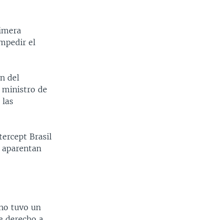
rimera
mpedir el
n del
 ministro de
 las
ercept Brasil
e aparentan
no tuvo un
ne derecho a