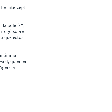
The Intercept,
 la policía”,
errogó sobre
do que estos
e anónima-
wald, quien en
 Agencia