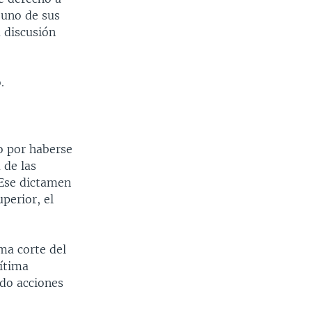
 uno de sus
 discusión
.
o por haberse
 de las
 Ese dictamen
perior, el
ima corte del
gítima
do acciones