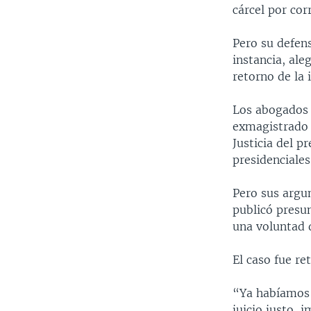
cárcel por cor
Pero su defen
instancia, ale
retorno de la 
Los abogados 
exmagistrado 
Justicia del p
presidenciales
Pero sus argu
publicó presu
una voluntad d
El caso fue re
“Ya habíamos 
juicio justo, 