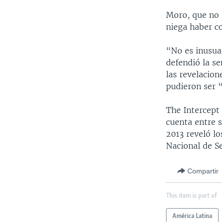
Moro, que no 
niega haber co
“No es inusual
defendió la s
las revelacion
pudieron ser 
The Intercept
cuenta entre 
2013 reveló l
Nacional de S
Compartir
This item is part of
América Latina