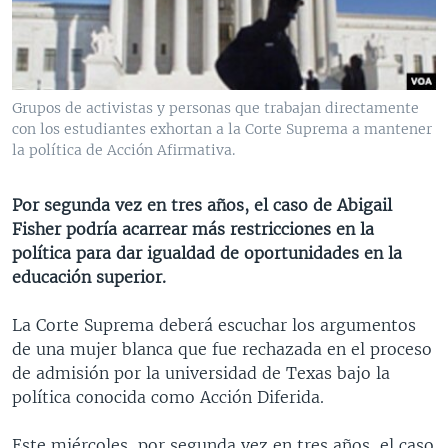
MULTIMEDIA
VENEZUELA
NICARAGUA
ECONOMÍA
PROGRAMAS TV
BRASIL
ENTRETENIMIENTO Y CULTURA
VIDEOS
RADIO
TECNOLOGÍA
FOTOGRAFÍA
EL MUNDO AL DÍA
Grupos de activistas y personas que trabajan directamente
DIRECT
DEPORTES
AUDIOS
FORO INTERAMERICANO
AVANCE INFORMATIVO
con los estudiantes exhortan a la Corte Suprema a mantener
la política de Acción Afirmativa.
DOCUMENTALES DE LA VOA
CIENCIA Y SALUD
VISIÓN 360
AUDIONOTICIAS
LAS CLAVES
BUENOS DÍAS AMÉRICA
Por segunda vez en tres años, el caso de Abigail
Learning English
Fisher podría acarrear más restricciones en la
PANORAMA
ESTADOS UNIDOS AL DÍA
política para dar igualdad de oportunidades en la
SÍGANOS
EL MUNDO AL DÍA [RADIO]
educación superior.
FORO [RADIO]
La Corte Suprema deberá escuchar los argumentos
DEPORTIVO INTERNACIONAL
de una mujer blanca que fue rechazada en el proceso
Idiomas
de admisión por la universidad de Texas bajo la
NOTA ECONÓMICA
política conocida como Acción Diferida.
ENTRETENIMIENTO
Este miércoles, por segunda vez en tres años, el caso