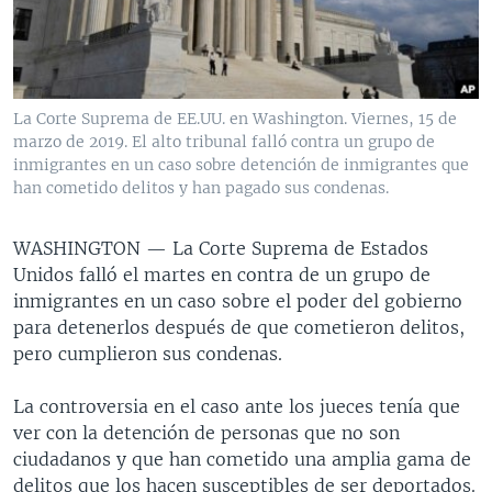
MULTIMEDIA
VENEZUELA
NICARAGUA
ECONOMÍA
PROGRAMAS TV
BRASIL
ENTRETENIMIENTO Y CULTURA
VIDEOS
RADIO
TECNOLOGÍA
FOTOGRAFÍA
EL MUNDO AL DÍA
La Corte Suprema de EE.UU. en Washington. Viernes, 15 de
DIRECT
DEPORTES
AUDIOS
FORO INTERAMERICANO
AVANCE INFORMATIVO
marzo de 2019. El alto tribunal falló contra un grupo de
inmigrantes en un caso sobre detención de inmigrantes que
DOCUMENTALES DE LA VOA
CIENCIA Y SALUD
VISIÓN 360
AUDIONOTICIAS
han cometido delitos y han pagado sus condenas.
LAS CLAVES
BUENOS DÍAS AMÉRICA
Learning English
WASHINGTON —
La Corte Suprema de Estados
PANORAMA
ESTADOS UNIDOS AL DÍA
Unidos falló el martes en contra de un grupo de
SÍGANOS
EL MUNDO AL DÍA [RADIO]
inmigrantes en un caso sobre el poder del gobierno
para detenerlos después de que cometieron delitos,
FORO [RADIO]
pero cumplieron sus condenas.
DEPORTIVO INTERNACIONAL
Idiomas
La controversia en el caso ante los jueces tenía que
NOTA ECONÓMICA
ver con la detención de personas que no son
ENTRETENIMIENTO
ciudadanos y que han cometido una amplia gama de
delitos que los hacen susceptibles de ser deportados.