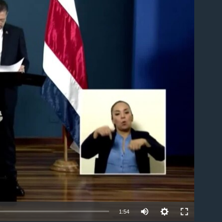
able
1:54