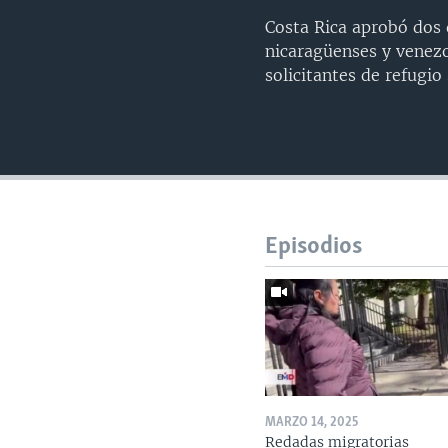
Costa Rica aprobó dos 
nicaragüenses y venez
solicitantes de refugi
Episodios
MARZO 14, 2025
Redadas migratorias