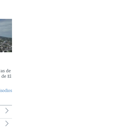
as de
 de El
isodios