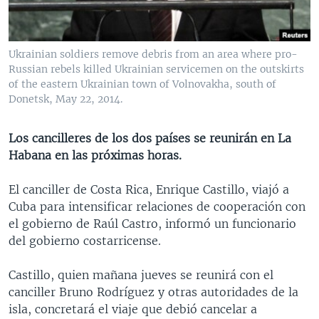
MULTIMEDIA
VENEZUELA
NICARAGUA
ECONOMÍA
PROGRAMAS TV
BRASIL
ENTRETENIMIENTO Y CULTURA
VIDEOS
Ukrainian soldiers remove debris from an area where pro-
RADIO
TECNOLOGÍA
FOTOGRAFÍA
EL MUNDO AL DÍA
Russian rebels killed Ukrainian servicemen on the outskirts
of the eastern Ukrainian town of Volnovakha, south of
DIRECT
DEPORTES
AUDIOS
FORO INTERAMERICANO
AVANCE INFORMATIVO
Donetsk, May 22, 2014.
DOCUMENTALES DE LA VOA
CIENCIA Y SALUD
VISIÓN 360
AUDIONOTICIAS
Los cancilleres de los dos países se reunirán en La
LAS CLAVES
BUENOS DÍAS AMÉRICA
Learning English
Habana en las próximas horas.
PANORAMA
ESTADOS UNIDOS AL DÍA
El canciller de Costa Rica, Enrique Castillo, viajó a
SÍGANOS
EL MUNDO AL DÍA [RADIO]
Cuba para intensificar relaciones de cooperación con
FORO [RADIO]
el gobierno de Raúl Castro, informó un funcionario
del gobierno costarricense.
DEPORTIVO INTERNACIONAL
Idiomas
NOTA ECONÓMICA
Castillo, quien mañana jueves se reunirá con el
canciller Bruno Rodríguez y otras autoridades de la
ENTRETENIMIENTO
isla, concretará el viaje que debió cancelar a