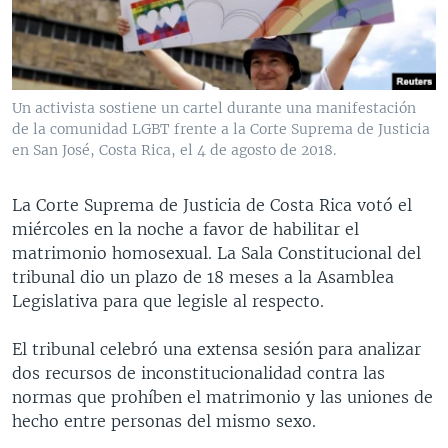
MULTIMEDIA
VENEZUELA
NICARAGUA
ECONOMÍA
PROGRAMAS TV
BRASIL
ENTRETENIMIENTO Y CULTURA
VIDEOS
RADIO
TECNOLOGÍA
FOTOGRAFÍA
EL MUNDO AL DÍA
Un activista sostiene un cartel durante una manifestación
DIRECT
DEPORTES
AUDIOS
FORO INTERAMERICANO
AVANCE INFORMATIVO
de la comunidad LGBT frente a la Corte Suprema de Justicia
en San José, Costa Rica, el 4 de agosto de 2018.
DOCUMENTALES DE LA VOA
CIENCIA Y SALUD
VISIÓN 360
AUDIONOTICIAS
LAS CLAVES
BUENOS DÍAS AMÉRICA
La Corte Suprema de Justicia de Costa Rica votó el
Learning English
miércoles en la noche a favor de habilitar el
PANORAMA
ESTADOS UNIDOS AL DÍA
matrimonio homosexual. La Sala Constitucional del
SÍGANOS
EL MUNDO AL DÍA [RADIO]
tribunal dio un plazo de 18 meses a la Asamblea
Legislativa para que legisle al respecto.
FORO [RADIO]
DEPORTIVO INTERNACIONAL
El tribunal celebró una extensa sesión para analizar
Idiomas
dos recursos de inconstitucionalidad contra las
NOTA ECONÓMICA
normas que prohíben el matrimonio y las uniones de
ENTRETENIMIENTO
hecho entre personas del mismo sexo.