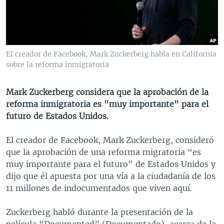
MULTIMEDIA
VENEZUELA
NICARAGUA
ECONOMÍA
PROGRAMAS TV
BRASIL
ENTRETENIMIENTO Y CULTURA
VIDEOS
RADIO
TECNOLOGÍA
FOTOGRAFÍA
EL MUNDO AL DÍA
El creador de Facebook, Mark Zuckerberg habla en California
DIRECT
DEPORTES
AUDIOS
FORO INTERAMERICANO
AVANCE INFORMATIVO
sobre la reforma inmigratoria
DOCUMENTALES DE LA VOA
CIENCIA Y SALUD
VISIÓN 360
AUDIONOTICIAS
Mark Zuckerberg considera que la aprobación de la
LAS CLAVES
BUENOS DÍAS AMÉRICA
reforma inmigratoria es "muy importante" para el
Learning English
futuro de Estados Unidos.
PANORAMA
ESTADOS UNIDOS AL DÍA
SÍGANOS
EL MUNDO AL DÍA [RADIO]
El creador de Facebook, Mark Zuckerberg, consideró
que la aprobación de una reforma migratoria “es
FORO [RADIO]
muy importante para el futuro" de Estados Unidos y
DEPORTIVO INTERNACIONAL
dijo que él apuesta por una vía a la ciudadanía de los
Idiomas
11 millones de indocumentados que viven aquí.
NOTA ECONÓMICA
ENTRETENIMIENTO
Zuckerberg habló durante la presentación de la
película “Documented” (Documentado), acerca de la