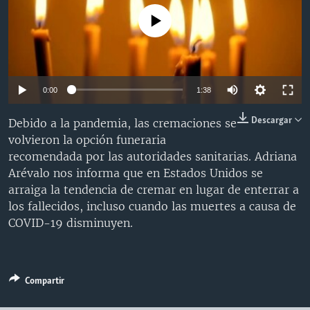
MULTIMEDIA
VENEZUELA
NICARAGUA
ECONOMÍA
No media source currently available
PROGRAMAS TV
BRASIL
ENTRETENIMIENTO Y CULTURA
VIDEOS
RADIO
TECNOLOGÍA
FOTOGRAFÍA
EL MUNDO AL DÍA
DIRECT
DEPORTES
AUDIOS
FORO INTERAMERICANO
AVANCE INFORMATIVO
0:00
1:38
DOCUMENTALES DE LA VOA
CIENCIA Y SALUD
VISIÓN 360
AUDIONOTICIAS
Descargar
Debido a la pandemia, las cremaciones se
LAS CLAVES
BUENOS DÍAS AMÉRICA
volvieron la opción funeraria
Learning English
recomendada por las autoridades sanitarias. Adriana
PANORAMA
ESTADOS UNIDOS AL DÍA
Arévalo nos informa que en Estados Unidos se
SÍGANOS
EL MUNDO AL DÍA [RADIO]
arraiga la tendencia de cremar en lugar de enterrar a
los fallecidos, incluso cuando las muertes a causa de
FORO [RADIO]
COVID-19 disminuyen.
DEPORTIVO INTERNACIONAL
Idiomas
NOTA ECONÓMICA
Compartir
ENTRETENIMIENTO