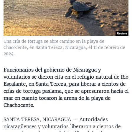
MULTIMEDIA
VENEZUELA
NICARAGUA
ECONOMÍA
PROGRAMAS TV
BRASIL
ENTRETENIMIENTO Y CULTURA
VIDEOS
RADIO
TECNOLOGÍA
FOTOGRAFÍA
EL MUNDO AL DÍA
DIRECT
DEPORTES
AUDIOS
FORO INTERAMERICANO
AVANCE INFORMATIVO
Una cría de tortuga se abre camino en la playa de
Chacocente, en Santa Tereza, Nicaragua, el 11 de febrero de
DOCUMENTALES DE LA VOA
CIENCIA Y SALUD
VISIÓN 360
AUDIONOTICIAS
2024.
LAS CLAVES
BUENOS DÍAS AMÉRICA
Learning English
PANORAMA
ESTADOS UNIDOS AL DÍA
Funcionarios del gobierno de Nicaragua y
voluntarios se dieron cita en el refugio natural de Rio
SÍGANOS
EL MUNDO AL DÍA [RADIO]
Escalante, en Santa Tereza, para liberar a cientos de
FORO [RADIO]
crías de tortuga paslama, que se apresuraron hacía el
mar en cuanto tocaron la arena de la playa de
DEPORTIVO INTERNACIONAL
Chachocente.
Idiomas
NOTA ECONÓMICA
SANTA TERESA, NICARAGUA —
Autoridades
ENTRETENIMIENTO
nicaragüenses y voluntarios liberaron a cientos de