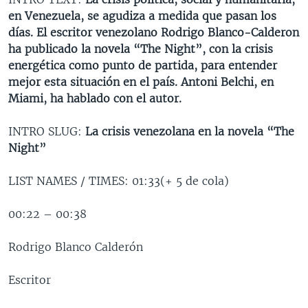
MULTIMEDIA
VENEZUELA
NICARAGUA
ECONOMÍA
en Venezuela, se agudiza a medida que pasan los
días. El escritor venezolano Rodrigo Blanco-Calderon
PROGRAMAS TV
BRASIL
ENTRETENIMIENTO Y CULTURA
VIDEOS
ha publicado la novela “The Night”, con la crisis
RADIO
TECNOLOGÍA
FOTOGRAFÍA
EL MUNDO AL DÍA
energética como punto de partida, para entender
mejor esta situación en el país. Antoni Belchi, en
DIRECT
DEPORTES
AUDIOS
FORO INTERAMERICANO
AVANCE INFORMATIVO
Miami, ha hablado con el autor.
DOCUMENTALES DE LA VOA
CIENCIA Y SALUD
VISIÓN 360
AUDIONOTICIAS
INTRO SLUG:
La crisis venezolana en la novela “The
LAS CLAVES
BUENOS DÍAS AMÉRICA
Night”
Learning English
PANORAMA
ESTADOS UNIDOS AL DÍA
LIST NAMES / TIMES: 01:33(+ 5 de cola)
SÍGANOS
EL MUNDO AL DÍA [RADIO]
FORO [RADIO]
00:22 – 00:38
DEPORTIVO INTERNACIONAL
Rodrigo Blanco Calderón
Idiomas
NOTA ECONÓMICA
Escritor
ENTRETENIMIENTO