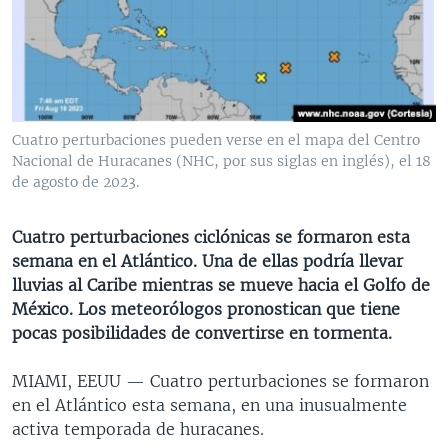
MULTIMEDIA
VENEZUELA
NICARAGUA
ECONOMÍA
PROGRAMAS TV
BRASIL
ENTRETENIMIENTO Y CULTURA
VIDEOS
RADIO
TECNOLOGÍA
FOTOGRAFÍA
EL MUNDO AL DÍA
DIRECT
DEPORTES
AUDIOS
FORO INTERAMERICANO
AVANCE INFORMATIVO
Cuatro perturbaciones pueden verse en el mapa del Centro
Nacional de Huracanes (NHC, por sus siglas en inglés), el 18
DOCUMENTALES DE LA VOA
CIENCIA Y SALUD
VISIÓN 360
AUDIONOTICIAS
de agosto de 2023.
LAS CLAVES
BUENOS DÍAS AMÉRICA
Learning English
PANORAMA
ESTADOS UNIDOS AL DÍA
Cuatro perturbaciones ciclónicas se formaron esta
semana en el Atlántico. Una de ellas podría llevar
SÍGANOS
EL MUNDO AL DÍA [RADIO]
lluvias al Caribe mientras se mueve hacia el Golfo de
FORO [RADIO]
México. Los meteorólogos pronostican que tiene
pocas posibilidades de convertirse en tormenta.
DEPORTIVO INTERNACIONAL
Idiomas
NOTA ECONÓMICA
MIAMI, EEUU —
Cuatro perturbaciones se formaron
en el Atlántico esta semana, en una inusualmente
ENTRETENIMIENTO
activa temporada de huracanes.