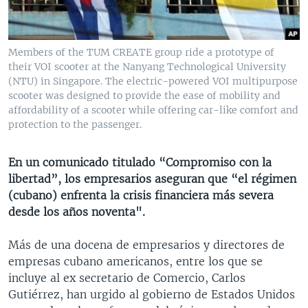
MULTIMEDIA
VENEZUELA
NICARAGUA
ECONOMÍA
PROGRAMAS TV
BRASIL
ENTRETENIMIENTO Y CULTURA
VIDEOS
Members of the TUM CREATE group ride a prototype of
RADIO
TECNOLOGÍA
FOTOGRAFÍA
EL MUNDO AL DÍA
their VOI scooter at the Nanyang Technological University
(NTU) in Singapore. The electric-powered VOI multipurpose
DIRECT
DEPORTES
AUDIOS
FORO INTERAMERICANO
AVANCE INFORMATIVO
scooter was designed to provide the ease of mobility and
affordability of a scooter while offering car-like comfort and
DOCUMENTALES DE LA VOA
CIENCIA Y SALUD
VISIÓN 360
AUDIONOTICIAS
protection to the passenger.
LAS CLAVES
BUENOS DÍAS AMÉRICA
Learning English
PANORAMA
ESTADOS UNIDOS AL DÍA
En un comunicado titulado “Compromiso con la
libertad”, los empresarios aseguran que “el régimen
SÍGANOS
EL MUNDO AL DÍA [RADIO]
(cubano) enfrenta la crisis financiera más severa
FORO [RADIO]
desde los años noventa".
DEPORTIVO INTERNACIONAL
Más de una docena de empresarios y directores de
Idiomas
NOTA ECONÓMICA
empresas cubano americanos, entre los que se
incluye al ex secretario de Comercio, Carlos
ENTRETENIMIENTO
Gutiérrez, han urgido al gobierno de Estados Unidos