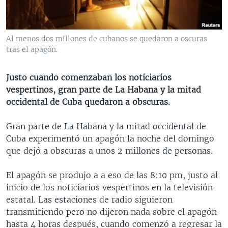
MULTIMEDIA
VENEZUELA
NICARAGUA
ECONOMÍA
PROGRAMAS TV
BRASIL
ENTRETENIMIENTO Y CULTURA
VIDEOS
Al menos dos millones de cubanos se quedaron a oscuras
RADIO
TECNOLOGÍA
FOTOGRAFÍA
EL MUNDO AL DÍA
tras el apagón.
DIRECT
DEPORTES
AUDIOS
FORO INTERAMERICANO
AVANCE INFORMATIVO
Justo cuando comenzaban los noticiarios
DOCUMENTALES DE LA VOA
CIENCIA Y SALUD
VISIÓN 360
AUDIONOTICIAS
vespertinos, gran parte de La Habana y la mitad
LAS CLAVES
BUENOS DÍAS AMÉRICA
occidental de Cuba quedaron a obscuras.
Learning English
PANORAMA
ESTADOS UNIDOS AL DÍA
Gran parte de La Habana y la mitad occidental de
SÍGANOS
EL MUNDO AL DÍA [RADIO]
Cuba experimentó un apagón la noche del domingo
que dejó a obscuras a unos 2 millones de personas.
FORO [RADIO]
DEPORTIVO INTERNACIONAL
El apagón se produjo a a eso de las 8:10 pm, justo al
Idiomas
inicio de los noticiarios vespertinos en la televisión
NOTA ECONÓMICA
estatal. Las estaciones de radio siguieron
ENTRETENIMIENTO
transmitiendo pero no dijeron nada sobre el apagón
hasta 4 horas después, cuando comenzó a regresar la