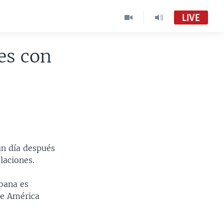
LIVE
es con
un día después
laciones.
abana es
de América