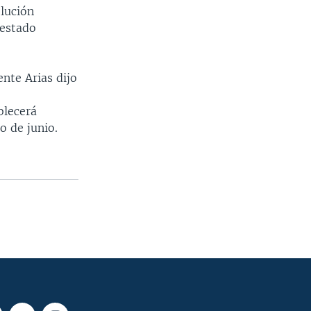
olución
 estado
ente Arias dijo
blecerá
o de junio.