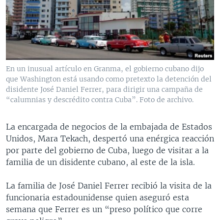
MULTIMEDIA
VENEZUELA
NICARAGUA
ECONOMÍA
PROGRAMAS TV
BRASIL
ENTRETENIMIENTO Y CULTURA
VIDEOS
RADIO
TECNOLOGÍA
FOTOGRAFÍA
EL MUNDO AL DÍA
DIRECT
DEPORTES
AUDIOS
FORO INTERAMERICANO
AVANCE INFORMATIVO
En un inusual artículo en Granma, el gobierno cubano dijo
que Washington está usando como pretexto la detención del
DOCUMENTALES DE LA VOA
CIENCIA Y SALUD
VISIÓN 360
AUDIONOTICIAS
disidente José Daniel Ferrer, para dirigir una campaña de
LAS CLAVES
BUENOS DÍAS AMÉRICA
“calumnias y descrédito contra Cuba”. Foto de archivo.
Learning English
PANORAMA
ESTADOS UNIDOS AL DÍA
La encargada de negocios de la embajada de Estados
SÍGANOS
EL MUNDO AL DÍA [RADIO]
Unidos, Mara Tekach, despertó una enérgica reacción
por parte del gobierno de Cuba, luego de visitar a la
FORO [RADIO]
familia de un disidente cubano, al este de la isla.
DEPORTIVO INTERNACIONAL
Idiomas
La familia de José Daniel Ferrer recibió la visita de la
NOTA ECONÓMICA
funcionaria estadounidense quien aseguró esta
ENTRETENIMIENTO
semana que Ferrer es un “preso político que corre