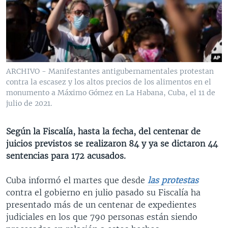
MULTIMEDIA
VENEZUELA
NICARAGUA
ECONOMÍA
PROGRAMAS TV
BRASIL
ENTRETENIMIENTO Y CULTURA
VIDEOS
RADIO
TECNOLOGÍA
FOTOGRAFÍA
EL MUNDO AL DÍA
DIRECT
DEPORTES
AUDIOS
FORO INTERAMERICANO
AVANCE INFORMATIVO
ARCHIVO - Manifestantes antigubernamentales protestan
contra la escasez y los altos precios de los alimentos en el
DOCUMENTALES DE LA VOA
CIENCIA Y SALUD
VISIÓN 360
AUDIONOTICIAS
monumento a Máximo Gómez en La Habana, Cuba, el 11 de
LAS CLAVES
BUENOS DÍAS AMÉRICA
julio de 2021.
Learning English
PANORAMA
ESTADOS UNIDOS AL DÍA
Según la Fiscalía, hasta la fecha, del centenar de
SÍGANOS
EL MUNDO AL DÍA [RADIO]
juicios previstos se realizaron 84 y ya se dictaron 44
sentencias para 172 acusados.
FORO [RADIO]
DEPORTIVO INTERNACIONAL
Cuba informó el martes que desde
las protestas
Idiomas
contra el gobierno en julio pasado su Fiscalía ha
NOTA ECONÓMICA
presentado más de un centenar de expedientes
ENTRETENIMIENTO
judiciales en los que 790 personas están siendo