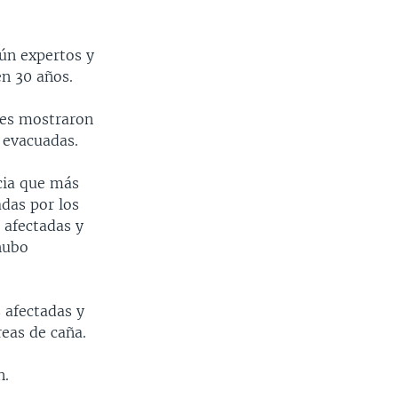
gún expertos y
en 30 años.
les mostraron
 evacuadas.
cia que más
das por los
n afectadas y
hubo
 afectadas y
reas de caña.
n.