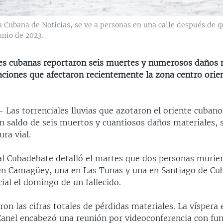
a Cubana de Noticias, se ve a personas en una calle después de q
unio de 2023.
es cubanas reportaron seis muertes y numerosos daños 
aciones que afectaron recientemente la zona centro orien
 —
Las torrenciales lluvias que azotaron el oriente cubano
un saldo de seis muertos y cuantiosos daños materiales, 
ura vial.
cial Cubadebate detalló el martes que dos personas murie
n Camagüey, una en Las Tunas y una en Santiago de Cub
cial el domingo de un fallecido.
on las cifras totales de pérdidas materiales. La víspera 
anel encabezó una reunión por videoconferencia con fun