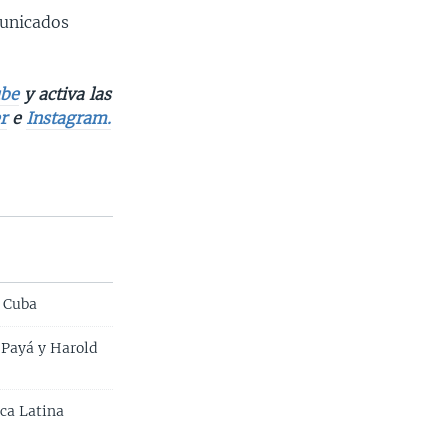
municados
be
y activa las
r
e
Instagram.
y Cuba
 Payá y Harold
ica Latina