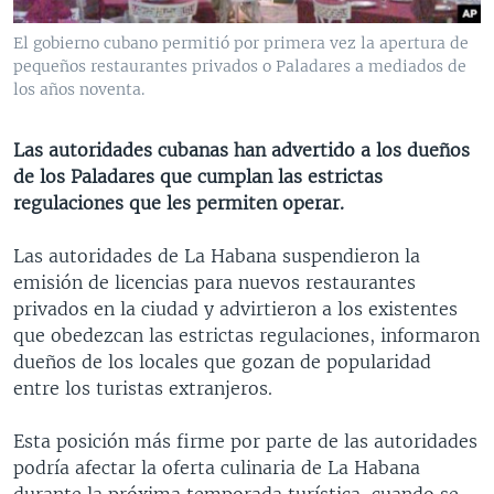
MULTIMEDIA
VENEZUELA
NICARAGUA
ECONOMÍA
El gobierno cubano permitió por primera vez la apertura de
PROGRAMAS TV
BRASIL
ENTRETENIMIENTO Y CULTURA
VIDEOS
pequeños restaurantes privados o Paladares a mediados de
los años noventa.
RADIO
TECNOLOGÍA
FOTOGRAFÍA
EL MUNDO AL DÍA
DIRECT
DEPORTES
AUDIOS
FORO INTERAMERICANO
AVANCE INFORMATIVO
Las autoridades cubanas han advertido a los dueños
de los Paladares que cumplan las estrictas
DOCUMENTALES DE LA VOA
CIENCIA Y SALUD
VISIÓN 360
AUDIONOTICIAS
regulaciones que les permiten operar.
LAS CLAVES
BUENOS DÍAS AMÉRICA
Learning English
Las autoridades de La Habana suspendieron la
PANORAMA
ESTADOS UNIDOS AL DÍA
emisión de licencias para nuevos restaurantes
SÍGANOS
EL MUNDO AL DÍA [RADIO]
privados en la ciudad y advirtieron a los existentes
que obedezcan las estrictas regulaciones, informaron
FORO [RADIO]
dueños de los locales que gozan de popularidad
DEPORTIVO INTERNACIONAL
entre los turistas extranjeros.
Idiomas
NOTA ECONÓMICA
Esta posición más firme por parte de las autoridades
ENTRETENIMIENTO
podría afectar la oferta culinaria de La Habana
durante la próxima temporada turística, cuando se