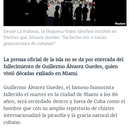
MULTIMEDIA
VENEZUELA
NICARAGUA
ECONOMÍA
PROGRAMAS TV
BRASIL
ENTRETENIMIENTO Y CULTURA
VIDEOS
RADIO
TECNOLOGÍA
FOTOGRAFÍA
EL MUNDO AL DÍA
Desde La Habana, la bloguera Yoani Sánchez escribió en
DIRECT
DEPORTES
AUDIOS
FORO INTERAMERICANO
AVANCE INFORMATIVO
Twitter que Álvarez Guedes "ha hecho reír a varias
generaciones de cubanos".
DOCUMENTALES DE LA VOA
CIENCIA Y SALUD
VISIÓN 360
AUDIONOTICIAS
LAS CLAVES
BUENOS DÍAS AMÉRICA
La prensa oficial de la isla no se da por enterada del
Learning English
fallecimiento de Guillermo Álvarez Guedes, quien
PANORAMA
ESTADOS UNIDOS AL DÍA
vivió décadas exiliado en Miami.
SÍGANOS
EL MUNDO AL DÍA [RADIO]
Guillermo Álvarez Guedes, el famoso humorista
FORO [RADIO]
fallecido el martes en la ciudad de Miami a los 86
DEPORTIVO INTERNACIONAL
años, será recordado dentro y fuera de Cuba como el
Idiomas
hombre que con su amplio repertorio de chistes
NOTA ECONÓMICA
internacionalizó la picardía y la gracia natural del
ENTRETENIMIENTO
cubano.