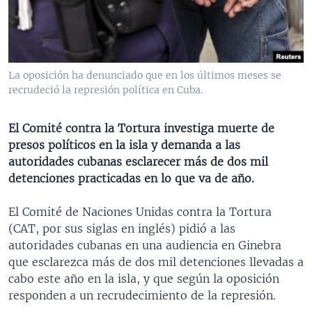
MULTIMEDIA
VENEZUELA
NICARAGUA
ECONOMÍA
PROGRAMAS TV
BRASIL
ENTRETENIMIENTO Y CULTURA
VIDEOS
RADIO
TECNOLOGÍA
FOTOGRAFÍA
EL MUNDO AL DÍA
La oposición ha denunciado que en los últimos meses se
DIRECT
DEPORTES
AUDIOS
FORO INTERAMERICANO
AVANCE INFORMATIVO
recrudeció la represión política en Cuba.
DOCUMENTALES DE LA VOA
CIENCIA Y SALUD
VISIÓN 360
AUDIONOTICIAS
El Comité contra la Tortura investiga muerte de
LAS CLAVES
BUENOS DÍAS AMÉRICA
presos políticos en la isla y demanda a las
Learning English
autoridades cubanas esclarecer más de dos mil
PANORAMA
ESTADOS UNIDOS AL DÍA
detenciones practicadas en lo que va de año.
SÍGANOS
EL MUNDO AL DÍA [RADIO]
El Comité de Naciones Unidas contra la Tortura
FORO [RADIO]
(CAT, por sus siglas en inglés) pidió a las
DEPORTIVO INTERNACIONAL
autoridades cubanas en una audiencia en Ginebra
Idiomas
que esclarezca más de dos mil detenciones llevadas a
NOTA ECONÓMICA
cabo este año en la isla, y que según la oposición
ENTRETENIMIENTO
responden a un recrudecimiento de la represión.