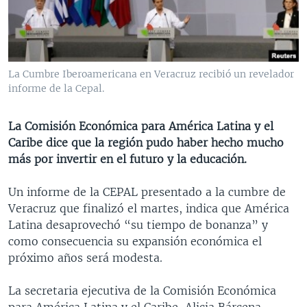
MULTIMEDIA
VENEZUELA
NICARAGUA
ECONOMÍA
PROGRAMAS TV
BRASIL
ENTRETENIMIENTO Y CULTURA
VIDEOS
RADIO
TECNOLOGÍA
FOTOGRAFÍA
EL MUNDO AL DÍA
La Cumbre Iberoamericana en Veracruz recibió un revelador
DIRECT
DEPORTES
AUDIOS
FORO INTERAMERICANO
AVANCE INFORMATIVO
informe de la Cepal.
DOCUMENTALES DE LA VOA
CIENCIA Y SALUD
VISIÓN 360
AUDIONOTICIAS
La Comisión Económica para América Latina y el
LAS CLAVES
BUENOS DÍAS AMÉRICA
Caribe dice que la región pudo haber hecho mucho
Learning English
más por invertir en el futuro y la educación.
PANORAMA
ESTADOS UNIDOS AL DÍA
SÍGANOS
EL MUNDO AL DÍA [RADIO]
Un informe de la CEPAL presentado a la cumbre de
Veracruz que finalizó el martes, indica que América
FORO [RADIO]
Latina desaprovechó “su tiempo de bonanza” y
DEPORTIVO INTERNACIONAL
como consecuencia su expansión económica el
Idiomas
próximo años será modesta.
NOTA ECONÓMICA
ENTRETENIMIENTO
La secretaria ejecutiva de la Comisión Económica
para América Latina y el Caribe, Alicia Bárcena