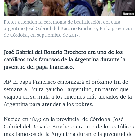
MULTIMEDIA
VENEZUELA
NICARAGUA
ECONOMÍA
PROGRAMAS TV
BRASIL
ENTRETENIMIENTO Y CULTURA
VIDEOS
Fieles atienden la ceremonia de beatificación del cura
RADIO
TECNOLOGÍA
FOTOGRAFÍA
EL MUNDO AL DÍA
argentino José Gabriel del Rosario Brochero, En la provincia
de Córdoba, en septiembre de 2013.
DIRECT
DEPORTES
AUDIOS
FORO INTERAMERICANO
AVANCE INFORMATIVO
DOCUMENTALES DE LA VOA
CIENCIA Y SALUD
VISIÓN 360
AUDIONOTICIAS
José Gabriel del Rosario Brochero era uno de los
católicos más famosos de la Argentina durante la
LAS CLAVES
BUENOS DÍAS AMÉRICA
juventud del papa Francisco.
Learning English
PANORAMA
ESTADOS UNIDOS AL DÍA
AP.
El papa Francisco canonizará el próximo fin de
SÍGANOS
EL MUNDO AL DÍA [RADIO]
semana al "cura gaucho" argentino, un pastor que
FORO [RADIO]
viajaba en su mula a los rincones más alejados de la
Argentina para atender a los pobres.
DEPORTIVO INTERNACIONAL
Idiomas
NOTA ECONÓMICA
Nacido en 1849 en la provincial de Córdoba, José
Gabriel del Rosario Brochero era uno de los católicos
ENTRETENIMIENTO
más famosos de la Argentina durante la juventud de