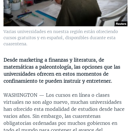
MULTIMEDIA
VENEZUELA
NICARAGUA
ECONOMÍA
PROGRAMAS TV
BRASIL
ENTRETENIMIENTO Y CULTURA
VIDEOS
RADIO
TECNOLOGÍA
FOTOGRAFÍA
EL MUNDO AL DÍA
Varias universidades en nuestra región están ofreciendo
DIRECT
DEPORTES
AUDIOS
FORO INTERAMERICANO
AVANCE INFORMATIVO
cursos gratuitos y en español, disponibles durante esta
cuarentena.
DOCUMENTALES DE LA VOA
CIENCIA Y SALUD
VISIÓN 360
AUDIONOTICIAS
LAS CLAVES
BUENOS DÍAS AMÉRICA
Desde marketing a finanzas y literatura, de
Learning English
matemáticas a paleontología, las opciones que las
PANORAMA
ESTADOS UNIDOS AL DÍA
universidades ofrecen en estos momentos de
SÍGANOS
EL MUNDO AL DÍA [RADIO]
confinamiento te pueden instruir y entretener.
FORO [RADIO]
WASHINGTON —
Los cursos en línea o clases
DEPORTIVO INTERNACIONAL
virtuales no son algo nuevo, muchas universidades
Idiomas
han ofrecido esta modalidad de estudios desde hace
NOTA ECONÓMICA
varios años. Sin embargo, las cuarentenas
ENTRETENIMIENTO
obligatorias ordenadas por muchos gobiernos en
todo el mundo para contener el avance del