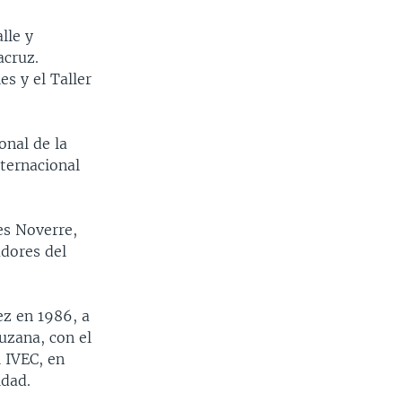
lle y
acruz.
s y el Taller
onal de la
nternacional
es Noverre,
adores del
ez en 1986, a
uzana, con el
 IVEC, en
idad.