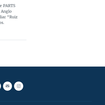
de PARTS
o Anglo
liar “Ruiz
os.