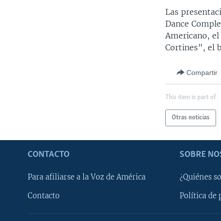
Las presentac
Dance Complex,
Americano, el 
Cortines”, el 
Compartir
This item is part of
Otras noticias
CONTACTO
SOBRE NO
Para afiliarse a la Voz de América
¿Quiénes s
Contacto
Política de 