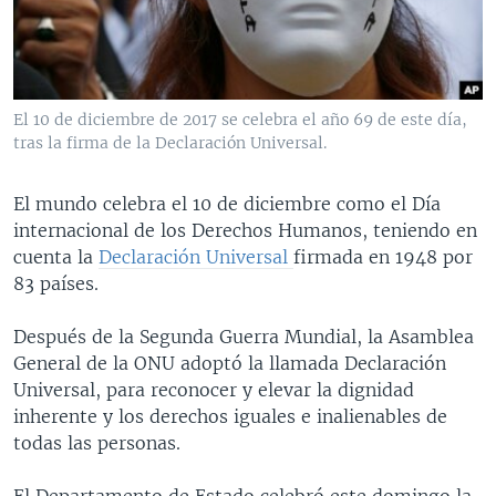
MULTIMEDIA
VENEZUELA
NICARAGUA
ECONOMÍA
PROGRAMAS TV
BRASIL
ENTRETENIMIENTO Y CULTURA
VIDEOS
RADIO
TECNOLOGÍA
FOTOGRAFÍA
EL MUNDO AL DÍA
El 10 de diciembre de 2017 se celebra el año 69 de este día,
DIRECT
DEPORTES
AUDIOS
FORO INTERAMERICANO
AVANCE INFORMATIVO
tras la firma de la Declaración Universal.
DOCUMENTALES DE LA VOA
CIENCIA Y SALUD
VISIÓN 360
AUDIONOTICIAS
El mundo celebra el 10 de diciembre como el Día
LAS CLAVES
BUENOS DÍAS AMÉRICA
internacional de los Derechos Humanos, teniendo en
Learning English
cuenta la
Declaración Universal
firmada en 1948 por
PANORAMA
ESTADOS UNIDOS AL DÍA
83 países.
SÍGANOS
EL MUNDO AL DÍA [RADIO]
Después de la Segunda Guerra Mundial, la Asamblea
FORO [RADIO]
General de la ONU adoptó la llamada Declaración
DEPORTIVO INTERNACIONAL
Universal, para reconocer y elevar la dignidad
Idiomas
inherente y los derechos iguales e inalienables de
NOTA ECONÓMICA
todas las personas.
ENTRETENIMIENTO
El Departamento de Estado celebró este domingo la