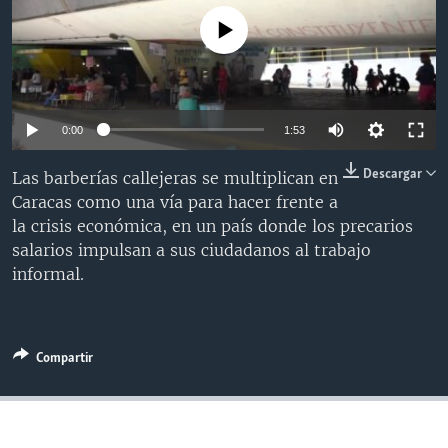
MULTIMEDIA
VENEZUELA
NICARAGUA
ECONOMÍA
No media source currently available
PROGRAMAS TV
BRASIL
ENTRETENIMIENTO Y CULTURA
VIDEOS
RADIO
TECNOLOGÍA
FOTOGRAFÍA
EL MUNDO AL DÍA
DIRECT
DEPORTES
AUDIOS
FORO INTERAMERICANO
AVANCE INFORMATIVO
0:00
1:53
DOCUMENTALES DE LA VOA
CIENCIA Y SALUD
VISIÓN 360
AUDIONOTICIAS
Descargar
Las barberías callejeras se multiplican en
LAS CLAVES
BUENOS DÍAS AMÉRICA
Caracas como una vía para hacer frente a
Learning English
la crisis económica, en un país donde los precarios
PANORAMA
ESTADOS UNIDOS AL DÍA
salarios impulsan a sus ciudadanos al trabajo
SÍGANOS
EL MUNDO AL DÍA [RADIO]
informal.
FORO [RADIO]
DEPORTIVO INTERNACIONAL
Compartir
Idiomas
NOTA ECONÓMICA
ENTRETENIMIENTO