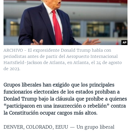
MULTIMEDIA
VENEZUELA
NICARAGUA
ECONOMÍA
PROGRAMAS TV
BRASIL
ENTRETENIMIENTO Y CULTURA
VIDEOS
RADIO
TECNOLOGÍA
FOTOGRAFÍA
EL MUNDO AL DÍA
DIRECT
DEPORTES
AUDIOS
FORO INTERAMERICANO
AVANCE INFORMATIVO
DOCUMENTALES DE LA VOA
CIENCIA Y SALUD
VISIÓN 360
AUDIONOTICIAS
ARCHIVO - El expresidente Donald Trump habla con
periodistas antes de partir del Aeropuerto Internacional
LAS CLAVES
BUENOS DÍAS AMÉRICA
Hartsfield-Jackson de Atlanta, en Atlanta, el 24 de agosto
Learning English
PANORAMA
ESTADOS UNIDOS AL DÍA
de 2023.
SÍGANOS
EL MUNDO AL DÍA [RADIO]
Grupos liberales han exigido que los principales
FORO [RADIO]
funcionarios electorales de los estados prohíban a
Donlad Trump bajo la cláusula que prohíbe a quienes
DEPORTIVO INTERNACIONAL
“participaron en una insurrección o rebelión” contra
Idiomas
NOTA ECONÓMICA
la Constitución ocupar cargos más altos.
ENTRETENIMIENTO
DENVER, COLORADO, EEUU —
Un grupo liberal