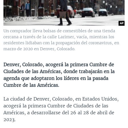
MULTIMEDIA
VENEZUELA
NICARAGUA
ECONOMÍA
PROGRAMAS TV
BRASIL
ENTRETENIMIENTO Y CULTURA
VIDEOS
RADIO
TECNOLOGÍA
FOTOGRAFÍA
EL MUNDO AL DÍA
Un comprador lleva bolsas de comestibles de una tienda
DIRECT
DEPORTES
AUDIOS
FORO INTERAMERICANO
AVANCE INFORMATIVO
cercana a través de la calle Larimer, vacía, mientras los
residentes lidiaban con la propagación del coronavirus, en
DOCUMENTALES DE LA VOA
CIENCIA Y SALUD
VISIÓN 360
AUDIONOTICIAS
marzo de 2020 en Denver, Colorado.
LAS CLAVES
BUENOS DÍAS AMÉRICA
Learning English
Denver, Colorado, acogerá la primera Cumbre de
PANORAMA
ESTADOS UNIDOS AL DÍA
Ciudades de las Américas, donde trabajarán en la
SÍGANOS
EL MUNDO AL DÍA [RADIO]
agenda que adoptaron los líderes en la pasada
Cumbre de las Américas.
FORO [RADIO]
DEPORTIVO INTERNACIONAL
La ciudad de Denver, Colorado, en Estados Unidos,
Idiomas
acogerá la primera Cumbre de Ciudades de las
NOTA ECONÓMICA
Américas, a desarrollarse del 26 al 28 de abril de
ENTRETENIMIENTO
2023.