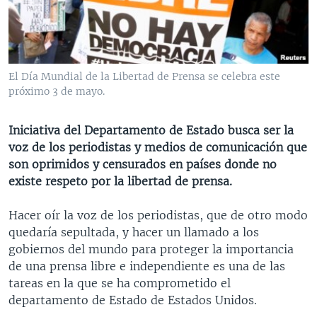
MULTIMEDIA
VENEZUELA
NICARAGUA
ECONOMÍA
PROGRAMAS TV
BRASIL
ENTRETENIMIENTO Y CULTURA
VIDEOS
RADIO
TECNOLOGÍA
FOTOGRAFÍA
EL MUNDO AL DÍA
El Día Mundial de la Libertad de Prensa se celebra este
DIRECT
DEPORTES
AUDIOS
FORO INTERAMERICANO
AVANCE INFORMATIVO
próximo 3 de mayo.
DOCUMENTALES DE LA VOA
CIENCIA Y SALUD
VISIÓN 360
AUDIONOTICIAS
Iniciativa del Departamento de Estado busca ser la
LAS CLAVES
BUENOS DÍAS AMÉRICA
voz de los periodistas y medios de comunicación que
Learning English
son oprimidos y censurados en países donde no
PANORAMA
ESTADOS UNIDOS AL DÍA
existe respeto por la libertad de prensa.
SÍGANOS
EL MUNDO AL DÍA [RADIO]
Hacer oír la voz de los periodistas, que de otro modo
FORO [RADIO]
quedaría sepultada, y hacer un llamado a los
DEPORTIVO INTERNACIONAL
gobiernos del mundo para proteger la importancia
Idiomas
de una prensa libre e independiente es una de las
NOTA ECONÓMICA
tareas en la que se ha comprometido el
ENTRETENIMIENTO
departamento de Estado de Estados Unidos.