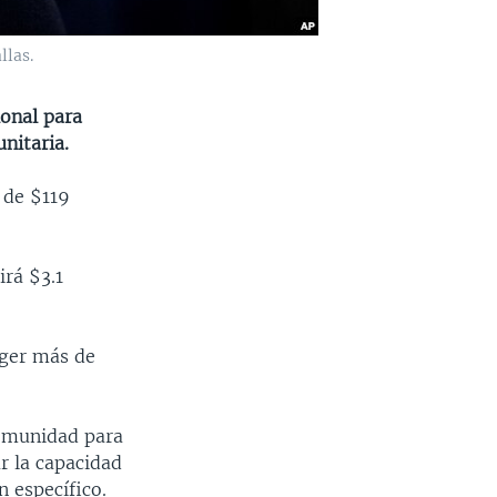
llas.
ional para
nitaria.
 de $119
irá $3.1
eger más de
 comunidad para
r la capacidad
n específico.