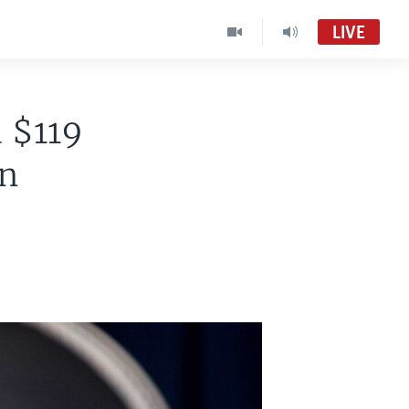
LIVE
 $119
en