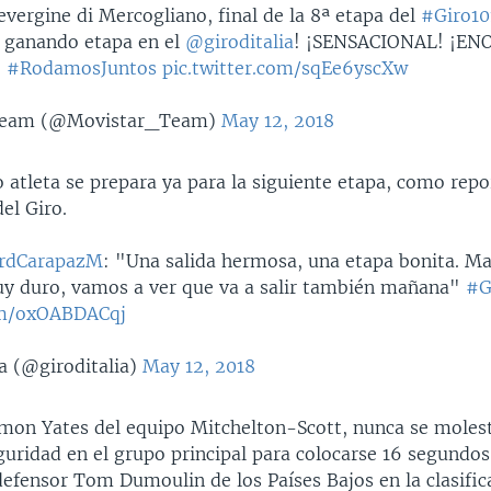
vergine di Mercogliano, final de la 8ª etapa del
#Giro10
 ganando etapa en el
@giroditalia
! ¡SENSACIONAL! ¡EN
e
#RodamosJuntos
pic.twitter.com/sqEe6yscXw
Team (@Movistar_Team)
May 12, 2018
atleta se prepara ya para la siguiente etapa, como repo
el Giro.
rdCarapazM
: "Una salida hermosa, una etapa bonita. M
y duro, vamos a ver que va a salir también mañana"
#G
com/oxOABDACqj
ia (@giroditalia)
May 12, 2018
Simon Yates del equipo Mitchelton-Scott, nunca se moles
uridad en el grupo principal para colocarse 16 segundos
efensor Tom Dumoulin de los Países Bajos en la clasific