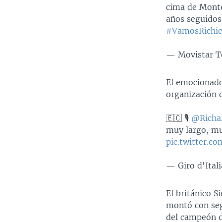
cima de Monte
años seguidos
#VamosRichi
— Movistar 
El emocionado 
organización d
🇪🇨 🎙
@Richa
muy largo, mu
pic.twitter.
— Giro d'Ital
El británico 
montó con seg
del campeón d