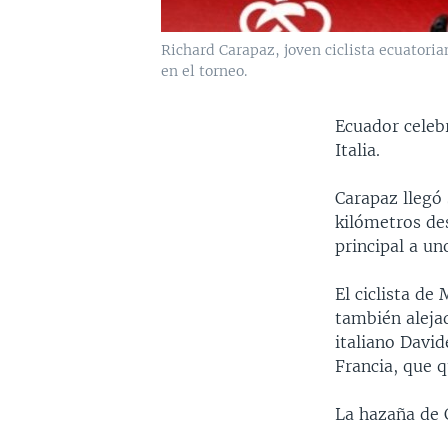
Richard Carapaz, joven ciclista ecuatoria
en el torneo.
Ecuador celebr
Italia.
Carapaz llegó
kilómetros des
principal a u
El ciclista d
también alejad
italiano Davi
Francia, que q
La hazaña de 