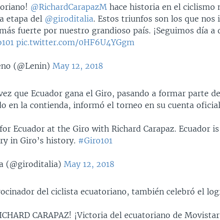
toriano!
@RichardCarapazM
hace historia en el ciclismo 
va etapa del
@giroditalia
. Estos triunfos son los que nos 
 más fuerte por nuestro grandioso país. ¡Seguimos día a d
o101
pic.twitter.com/0HF6U4YGgm
eno (@Lenin)
May 12, 2018
vez que Ecuador gana el Giro, pasando a formar parte de
 en la contienda, informó el torneo en su cuenta oficial
 for Ecuador at the Giro with Richard Carapaz. Ecuador is
y in Giro’s history.
#Giro101
ia (@giroditalia)
May 12, 2018
ocinador del ciclista ecuatoriano, también celebró el lo
CHARD CARAPAZ! ¡Victoria del ecuatoriano de Movistar