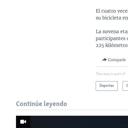
El cuatro vece
su bicicleta e
La novena etap
participantes 
225 kilómetro
Compartir
This item is part of
Deportes
G
Continúe leyendo