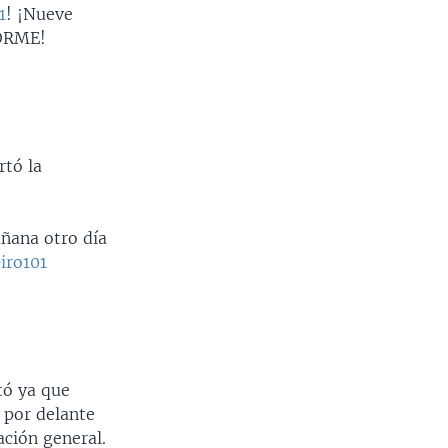
1
! ¡Nueve
ORME!
rtó la
añana otro día
iro101
tó ya que
 por delante
ación general.