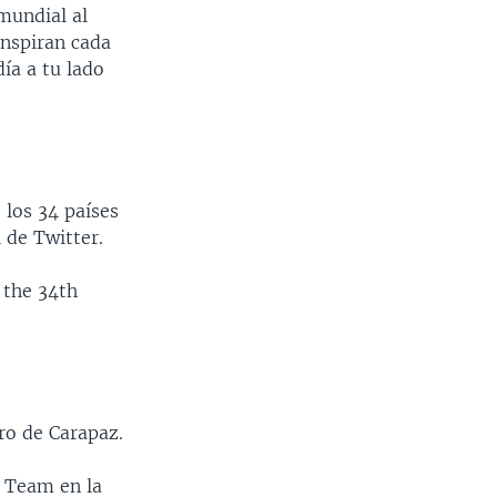
mundial al
inspiran cada
ía a tu lado
 los 34 países
 de Twitter.
 the 34th
gro de Carapaz.
 Team en la