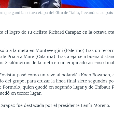
no que ganó la octava etapa del Giro de Italia, llevando a su paí
a el logro de su ciclista Richard Carapaz en la octava et
 solo a la meta en Montevergini (Palermo) tras un recor
de Priaia a Mare (Calabria), tras alejarse a buena distan
nos 2 kilómetros de la meta en un empinado ascenso final
e Movistar pasó como un rayo al holandés Koen Bowman, 
o del grupo, para cruzar la línea final siete segundos po
de Formolo, quien quedó en segundo lugar y de Thibaut P
uedó en tercer lugar.
Carapaz fue destacada por el presidente Lenín Moreno.