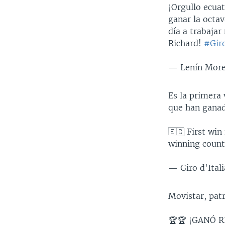
¡Orgullo ecua
ganar la octa
día a trabajar
Richard!
#Gir
— Lenín Mor
Es la primera 
que han ganado
🇪🇨 First win
winning countr
— Giro d'Ital
Movistar, patr
🏆🏆 ¡GANÓ RI