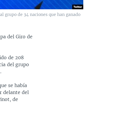
s al grupo de 34 naciones que han ganado
apa del Giro de
rido de 208
cia del grupo
.
que se había
r delante del
inot, de