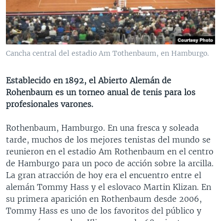
MULTIMEDIA
VENEZUELA
NICARAGUA
ECONOMÍA
PROGRAMAS TV
BRASIL
ENTRETENIMIENTO Y CULTURA
VIDEOS
RADIO
TECNOLOGÍA
FOTOGRAFÍA
EL MUNDO AL DÍA
Cancha central del estadio Am Tothenbaum, en Hamburgo.
DIRECT
DEPORTES
AUDIOS
FORO INTERAMERICANO
AVANCE INFORMATIVO
Establecido en 1892, el Abierto Alemán de
DOCUMENTALES DE LA VOA
CIENCIA Y SALUD
VISIÓN 360
AUDIONOTICIAS
Rohenbaum es un torneo anual de tenis para los
LAS CLAVES
BUENOS DÍAS AMÉRICA
profesionales varones.
Learning English
PANORAMA
ESTADOS UNIDOS AL DÍA
Rothenbaum, Hamburgo. En una fresca y soleada
SÍGANOS
EL MUNDO AL DÍA [RADIO]
tarde, muchos de los mejores tenistas del mundo se
reunieron en el estadio Am Rothenbaum en el centro
FORO [RADIO]
de Hamburgo para un poco de acción sobre la arcilla.
DEPORTIVO INTERNACIONAL
La gran atracción de hoy era el encuentro entre el
Idiomas
alemán Tommy Hass y el eslovaco Martin Klizan. En
NOTA ECONÓMICA
su primera aparición en Rothenbaum desde 2006,
ENTRETENIMIENTO
Tommy Hass es uno de los favoritos del público y