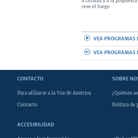
a Ucrania y a la propuesta
cese el fuego
VEA PROGRAMAS 
VEA PROGRAMAS 
CONTACTO
SOBRE NO
Para afiliarse a la Voz de América
¿Quiénes s
Contacto
Política de 
ACCESIBILIDAD
Learning English