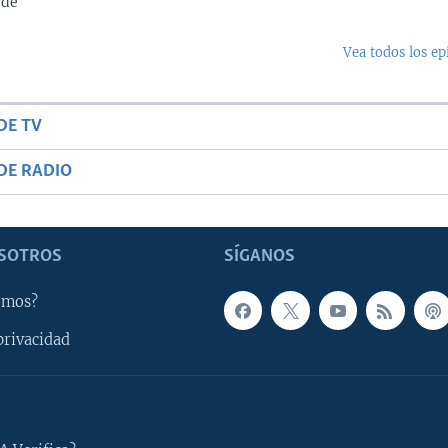
 de
Vea todos los ep
DE TV
DE RADIO
SOTROS
SÍGANOS
omos?
privacidad