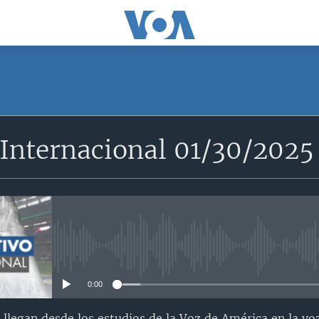
SUSCRÍBETE
 Internacional 01/30/2025
Suscríbase
No media source currently avail
0:00
s llegan desde los estudios de la Voz de América en la v