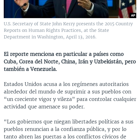
MULTIMEDIA
VENEZUELA
NICARAGUA
ECONOMÍA
PROGRAMAS TV
BRASIL
ENTRETENIMIENTO Y CULTURA
VIDEOS
U.S. Secretary of State John Kerry presents the 2015 Country
RADIO
TECNOLOGÍA
FOTOGRAFÍA
EL MUNDO AL DÍA
Reports on Human Rights Practices, at the State
Department in Washington, April 13, 2016.
DIRECT
DEPORTES
AUDIOS
FORO INTERAMERICANO
AVANCE INFORMATIVO
DOCUMENTALES DE LA VOA
CIENCIA Y SALUD
VISIÓN 360
AUDIONOTICIAS
El reporte menciona en particular a países como
Cuba, Corea del Norte, China, Irán y Uzbekistán, pero
LAS CLAVES
BUENOS DÍAS AMÉRICA
Learning English
también a Venezuela.
PANORAMA
ESTADOS UNIDOS AL DÍA
Estados Unidos acusa a los regímenes autoritarios
SÍGANOS
EL MUNDO AL DÍA [RADIO]
alrededor del mundo de suprimir a sus pueblos con
FORO [RADIO]
“un creciente vigor y vileza” para controlar cualquier
actividad que amenace su poder.
DEPORTIVO INTERNACIONAL
Idiomas
NOTA ECONÓMICA
“Los gobiernos que niegan libertades políticas a sus
pueblos renuncian a la confianza pública, y por lo
ENTRETENIMIENTO
tanto abren las puertas a los conflictos cívicos de