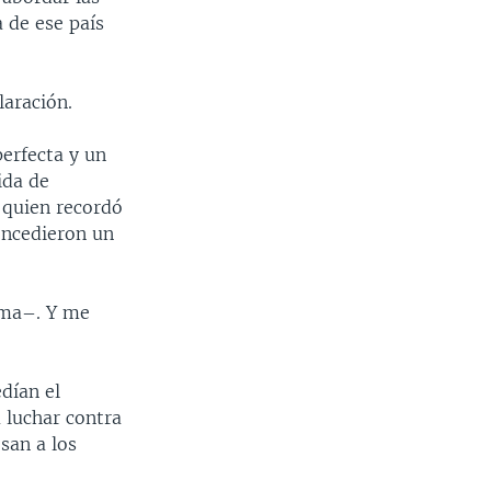
 de ese país
laración.
erfecta y un
ida de
 quien recordó
oncedieron un
ama–. Y me
dían el
 luchar contra
san a los