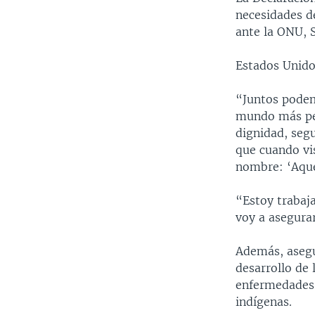
necesidades d
ante la ONU, 
Estados Unido
“Juntos podem
mundo más per
dignidad, seg
que cuando vis
nombre: ‘Aquel
“Estoy traba
voy a asegura
Además, asegu
desarrollo de
enfermedades 
indígenas.