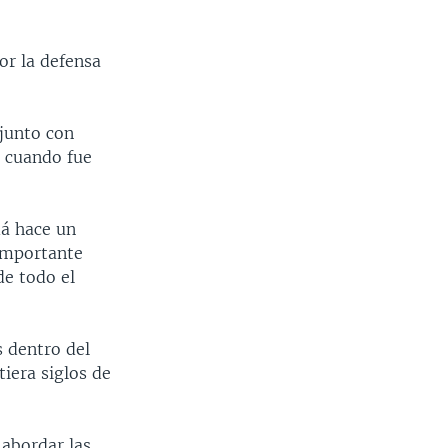
or la defensa
 junto con
n cuando fue
dá hace un
importante
de todo el
s dentro del
iera siglos de
 abordar las