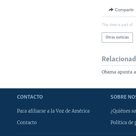
Compartir
This item is part of
Otras noticias
Relaciona
Obama apunta a
CONTACTO
SOBRE NO
Para afiliarse a la Voz de América
¿Quiénes s
Contacto
Política de 