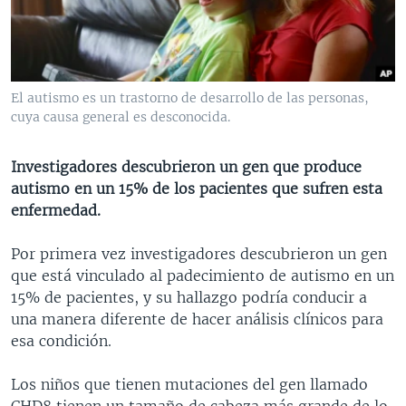
MULTIMEDIA
VENEZUELA
NICARAGUA
ECONOMÍA
PROGRAMAS TV
BRASIL
ENTRETENIMIENTO Y CULTURA
VIDEOS
RADIO
TECNOLOGÍA
FOTOGRAFÍA
EL MUNDO AL DÍA
El autismo es un trastorno de desarrollo de las personas,
DIRECT
DEPORTES
AUDIOS
FORO INTERAMERICANO
AVANCE INFORMATIVO
cuya causa general es desconocida.
DOCUMENTALES DE LA VOA
CIENCIA Y SALUD
VISIÓN 360
AUDIONOTICIAS
Investigadores descubrieron un gen que produce
LAS CLAVES
BUENOS DÍAS AMÉRICA
autismo en un 15% de los pacientes que sufren esta
Learning English
enfermedad.
PANORAMA
ESTADOS UNIDOS AL DÍA
SÍGANOS
EL MUNDO AL DÍA [RADIO]
Por primera vez investigadores descubrieron un gen
que está vinculado al padecimiento de autismo en un
FORO [RADIO]
15% de pacientes, y su hallazgo podría conducir a
DEPORTIVO INTERNACIONAL
una manera diferente de hacer análisis clínicos para
Idiomas
esa condición.
NOTA ECONÓMICA
ENTRETENIMIENTO
Los niños que tienen mutaciones del gen llamado
CHD8 tienen un tamaño de cabeza más grande de lo