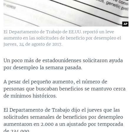
MULTIMEDIA
VENEZUELA
NICARAGUA
ECONOMÍA
PROGRAMAS TV
BRASIL
ENTRETENIMIENTO Y CULTURA
VIDEOS
RADIO
TECNOLOGÍA
FOTOGRAFÍA
EL MUNDO AL DÍA
El Departamento de Trabajo de EE.UU. reportó un leve
DIRECT
DEPORTES
AUDIOS
FORO INTERAMERICANO
AVANCE INFORMATIVO
aumento en las solicitudes de beneficio por desempleo el
jueves, 24 de agosto de 2017.
DOCUMENTALES DE LA VOA
CIENCIA Y SALUD
VISIÓN 360
AUDIONOTICIAS
LAS CLAVES
BUENOS DÍAS AMÉRICA
Un poco más de estadounidenses solicitaron ayuda
Learning English
por desempleo la semana pasada.
PANORAMA
ESTADOS UNIDOS AL DÍA
SÍGANOS
EL MUNDO AL DÍA [RADIO]
A pesar del pequeño aumento, el número de
personas que buscaban beneficios se mantuvo cerca
FORO [RADIO]
de mínimos históricos.
DEPORTIVO INTERNACIONAL
Idiomas
El Departamento de Trabajo dijo el jueves que las
NOTA ECONÓMICA
solicitudes semanales de beneficios por desempleo
ENTRETENIMIENTO
aumentaron en 2.000 a un ajustado por temporada
de 234.000.