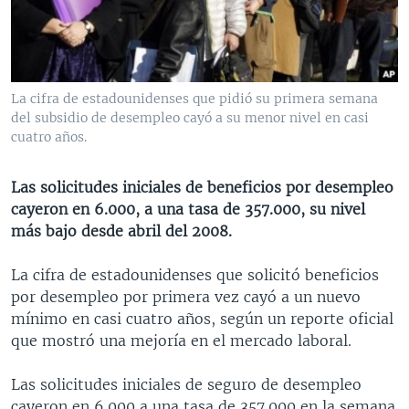
MULTIMEDIA
VENEZUELA
NICARAGUA
ECONOMÍA
PROGRAMAS TV
BRASIL
ENTRETENIMIENTO Y CULTURA
VIDEOS
RADIO
TECNOLOGÍA
FOTOGRAFÍA
EL MUNDO AL DÍA
La cifra de estadounidenses que pidió su primera semana
DIRECT
DEPORTES
AUDIOS
FORO INTERAMERICANO
AVANCE INFORMATIVO
del subsidio de desempleo cayó a su menor nivel en casi
cuatro años.
DOCUMENTALES DE LA VOA
CIENCIA Y SALUD
VISIÓN 360
AUDIONOTICIAS
LAS CLAVES
BUENOS DÍAS AMÉRICA
Las solicitudes iniciales de beneficios por desempleo
Learning English
cayeron en 6.000, a una tasa de 357.000, su nivel
PANORAMA
ESTADOS UNIDOS AL DÍA
más bajo desde abril del 2008.
SÍGANOS
EL MUNDO AL DÍA [RADIO]
La cifra de estadounidenses que solicitó beneficios
FORO [RADIO]
por desempleo por primera vez cayó a un nuevo
DEPORTIVO INTERNACIONAL
mínimo en casi cuatro años, según un reporte oficial
Idiomas
que mostró una mejoría en el mercado laboral.
NOTA ECONÓMICA
ENTRETENIMIENTO
Las solicitudes iniciales de seguro de desempleo
cayeron en 6.000 a una tasa de 357.000 en la semana